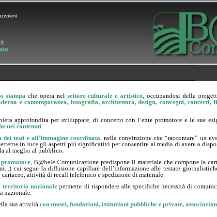
azzoleni
it
ata
cio stampa
che opera nel
settore culturale e artistico
, occupandosi della proge
oderna e contemporanea, fotografia, architettura, design, convegni, concerti, fi
iera approfondita per sviluppare, di concerto con l’ente promotore e le sue es
he nei contenuti
.
 dei testi
e
all’immagine coordinata
,
nella convinzione che “raccontare” un even
tterne in luce gli aspetti più significativi per consentire ai media di avere a dispo
la al meglio al pubblico.
e promotore
, B@bele Comunicazione predispone il materiale che compone la cartel
.) cui segue la diffusione capillare dell’informazione alle testate giornalistiche
 cartaceo, attività di recall telefonico e spedizione di materiale.
l territorio nazionale
permette di rispondere alle specifiche necessità di comuni
la nazionale.
la sua attività
con musei, fondazioni, istituzioni pubbliche e private, associazioni