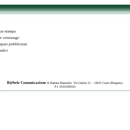
nze stampa
e vernissage
spazi pubblicitari
rafici
B@bele Comunicazione
di Barbara Mazzoleni Via Umbria 12 - 24035 Curno (Bergamo)
P.I. 03333390163