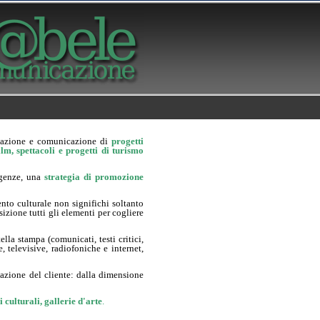
ttazione e comunicazione di
progetti
lm, spettacoli e progetti di turismo
igenze, una
strategia di promozione
to culturale non significhi soltanto
sizione tutti gli elementi per cogliere
la stampa (comunicati, testi critici,
, televisive, radiofoniche e internet,
cazione del cliente: dalla dimensione
 culturali, gallerie d'arte
.