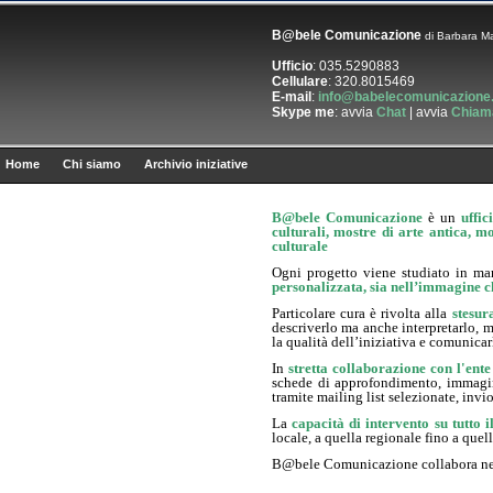
B@bele Comunicazione
di Barbara M
Ufficio
: 035.5290883
Cellulare
: 320.8015469
E-mail
:
info@babelecomunicazione.
Skype me
: avvia
Chat
| avvia
Chiam
Home
Chi siamo
Archivio iniziative
B@bele Comunicazione
è un
uffi
culturali, mostre di arte antica, m
culturale
Ogni progetto viene studiato in man
personalizzata, sia nell’immagine c
Particolare cura è rivolta alla
stesura
descriverlo ma anche interpretarlo, me
la qualità dell’iniziativa e comunicar
In
stretta collaborazione con l'ent
schede di approfondimento, immagini..
tramite mailing list selezionate, invio
La
capacità di intervento su tutto i
locale, a quella regionale fino a quel
B@bele Comunicazione collabora nel